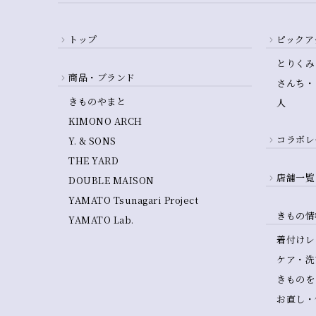
トップ
ピックア
とりくみ
商品・ブランド
さんち・
きものやまと
人
KIMONO ARCH
コラボレ
Y. & SONS
THE YARD
店舗一覧
DOUBLE MAISON
YAMATO Tsunagari Project
きもの情
YAMATO Lab.
着付けレ
ケア・洗
きものを
お直し・