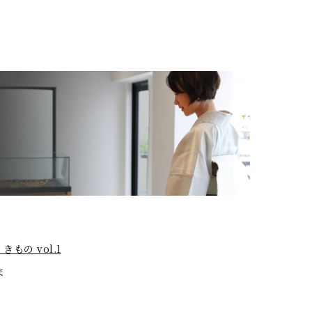
もの vol.1
ま