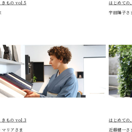
もの vol.5
はじめての、
ま
宇田陽子さ
もの vol.3
はじめての、
・マリアさま
近藤健一さ