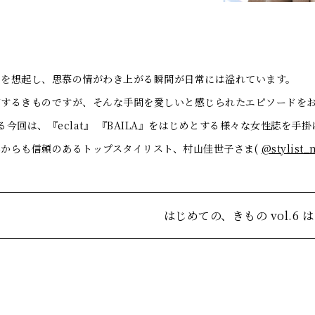
きを想起し、思慕の情がわき上がる瞬間が日常には溢れています。
有するきものですが、そんな手間を愛しいと感じられたエピソードを
る今回は、『eclat』 『BAILA』をはじめとする様々な女性誌を手掛
からも信頼のあるトップスタイリスト、村山佳世子さま(
@stylist
はじめての、きもの vol.6 