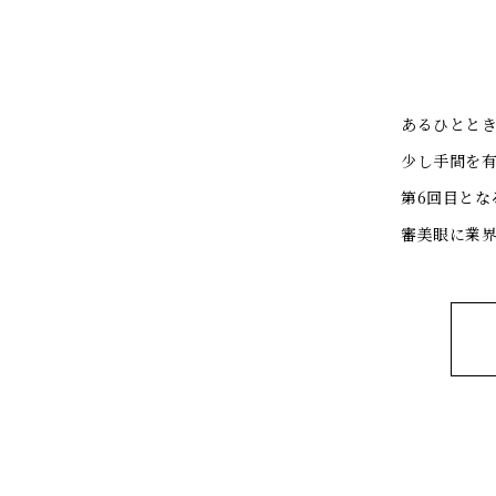
あるひとと
少し手間を
第6回目とな
審美眼に業界