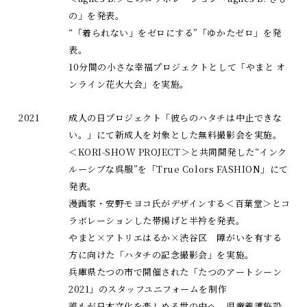
の」を発表。
“「着られない」をゼロにする”「ゆかたゼロ」を発
表。
10分間の小さな幸福プロジェクトとして「やまと オ
ンライン花火大会」を実施。
2021
成人の日プロジェクト「彼らのハタチは中止できな
い。」にて新成人を対象とした無料撮影会を実施。
＜KORI-SHOW PROJECT＞と共同開発した“インク
ルーシブな呉服”を「True Colors FASHION」にて
発表。
漫画家・安野モヨコ氏がデザインする＜百葉堂＞とコ
ラボレーションした帯揚げと半衿を発表。
やまと×アトリエはるか×渋谷区 障がいを有する
方に向けた「ハタチの記念撮影会」を実施。
兵庫県たつの市で開催された「たつのアートシーン
2021」のスタッフユニフォームを制作
誰もが日本文化を楽しめる世の中へ 児童養護施設