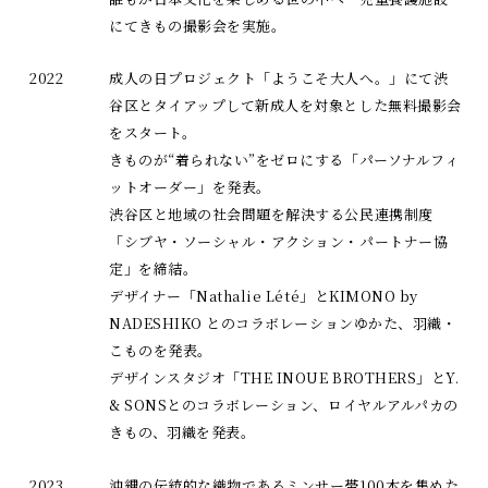
にてきもの撮影会を実施。
2022
成人の日プロジェクト「ようこそ大人へ。」にて渋
谷区とタイアップして新成人を対象とした無料撮影会
をスタート。
きものが“着られない”をゼロにする「パーソナルフィ
ットオーダー」を発表。
渋谷区と地域の社会問題を解決する公民連携制度
「シブヤ・ソーシャル・アクション・パートナー協
定」を締結。
デザイナー「Nathalie Lété」とKIMONO by
NADESHIKO とのコラボレーションゆかた、羽織・
こものを発表。
デザインスタジオ「THE INOUE BROTHERS」とY.
& SONSとのコラボレーション、ロイヤルアルパカの
きもの、羽織を発表。
2023
沖縄の伝統的な織物であるミンサー帯100本を集めた