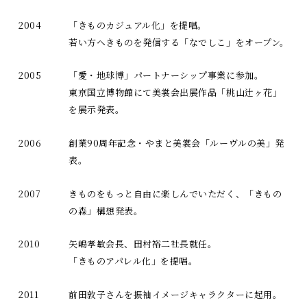
2004
「きものカジュアル化」を提唱。
若い方へきものを発信する「なでしこ」をオープン。
2005
「愛・地球博」パートナーシップ事業に参加。
東京国立博物館にて美裳会出展作品「桃山辻ヶ花」
を展示発表。
2006
創業90周年記念・やまと美裳会「ルーヴルの美」発
表。
2007
きものをもっと自由に楽しんでいただく、「きもの
の森」構想発表。
2010
矢嶋孝敏会長、田村裕二社長就任。
「きものアパレル化」を提唱。
2011
前田敦子さんを振袖イメージキャラクターに起用。