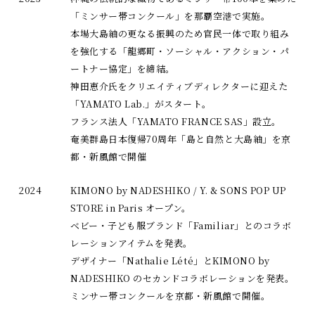
「ミンサー帯コンクール」を那覇空港で実施。
本場大島紬の更なる振興のため官民一体で取り組み
を強化する「龍郷町・ソーシャル・アクション・パ
ートナー協定」を締結。
神田恵介氏をクリエイティブディレクターに迎えた
「YAMATO Lab.」がスタート。
フランス法人「YAMATO FRANCE SAS」設立。
奄美群島日本復帰70周年「島と自然と大島紬」を京
都・新風館で開催
2024
KIMONO by NADESHIKO / Y. & SONS POP UP
STORE in Paris オープン。
ベビー・子ども服ブランド「Familiar」とのコラボ
レーションアイテムを発表。
デザイナー「Nathalie Lété」とKIMONO by
NADESHIKO のセカンドコラボレーションを発表。
ミンサー帯コンクールを京都・新風館で開催。