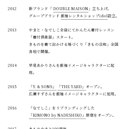
2012
新ブランド「
DOUBLE MAISON
」立ち上げ。
グループブランド
振袖レンタルショップidol
設立。
2013
やまと・なでしこ全店にてかんたん着付レッスン
「着付倶楽部」スタート。
きものを着て出かける場づくり「きもの日和」全国
各地で開催。
2014
早見あかりさんを振袖イメージキャラクターに起
用。
2015
「Y. & SONS」
「THE YARD」
オープン。
広瀬すずさんを振袖イメージキャラクターに起用。
2016
「なでしこ」をリブランディングした
「KIMONO by NADESHIKO」
原宿をオープン。
2017
きものやまと100周年。