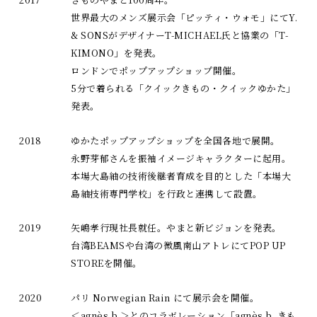
世界最大のメンズ展示会「ピッティ・ウォモ」にてY.
& SONSがデザイナーT-MICHAEL氏と協業の「T-
KIMONO」を発表。
ロンドンでポップアップショップ開催。
5分で着られる「クイックきもの・クイックゆかた」
発表。
2018
ゆかたポップアップショップを全国各地で展開。
永野芽郁さんを振袖イメージキャラクターに起用。
本場大島紬の技術後継者育成を目的とした「本場大
島紬技術専門学校」を行政と連携して設置。
2019
矢嶋孝行現社長就任。やまと新ビジョンを発表。
台湾BEAMSや台湾の微風南山アトレにてPOP UP
STOREを開催。
2020
パリ Norwegian Rain にて展示会を開催。
＜agnès b.＞とのコラボレーション「agnès b. きも