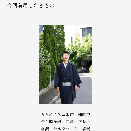
今回着用したきもの
きもの：久留米絣 錆納戸
帯：
博多織 向鶴 グレー
羽織：シルクウール 青褐