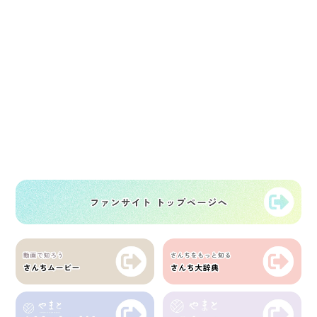
さんち｜沖縄県 石垣島・竹富島・西表島
松竹 喜生子さん・島仲 由美子さん