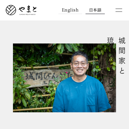
English
日本語
琉球の手しごと
城間家と