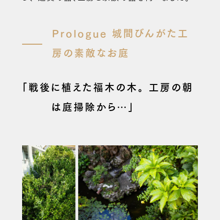
Prologue
城間びんがた工
房の素敵なお庭
「戦後に植えた福木の木。
工房の朝
は庭掃除から…」