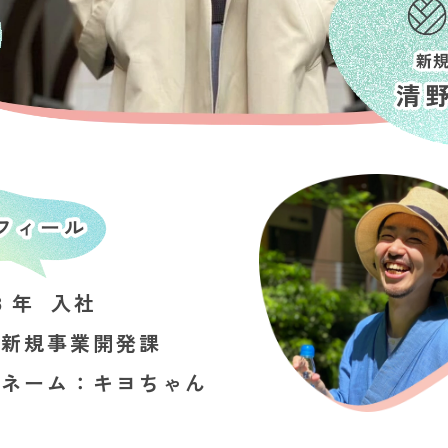
8年
入社
：新規事業開発課
クネーム：キヨちゃん