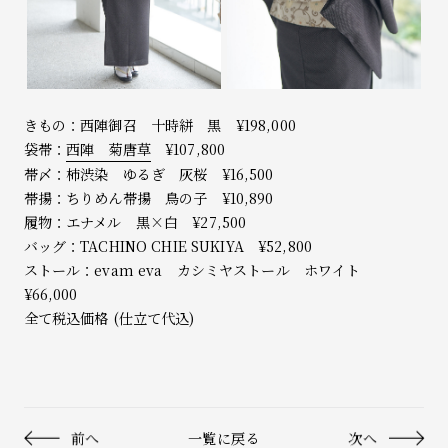
きもの：西陣御召 十時絣 黒 ¥198,000
袋帯：
西陣 菊唐草
¥107,800
帯〆：柿渋染 ゆるぎ 灰桜 ¥16,500
帯揚：ちりめん帯揚 鳥の子 ¥10,890
履物：エナメル 黒×白 ¥27,500
バッグ：TACHINO CHIE SUKIYA ¥52,800
ストール：evam eva カシミヤストール ホワイト
¥66,000
全て税込価格 (仕立て代込)
前へ
一覧に戻る
次へ