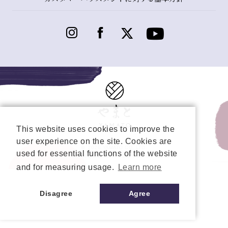
This website uses cookies to improve the
user experience on the site. Cookies are
© 2026 YAMATO CO, LTD.
used for essential functions of the website
当サイトの情報を転載、複製、改変等は禁止いたします
and for measuring usage.
Learn more
Disagree
Agree