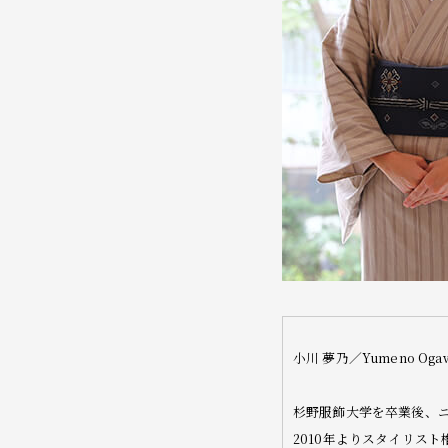
小川 夢乃／Yumeno Oga
杉野服飾大学を卒業後、
2010年よりスタイリスト