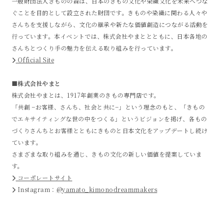
一般財団法人きものの森は、日本のきもの文化や染織文化を未来へつな
ぐことを目的として設立された財団です。きものや染織に関わる人々や
さんちを支援しながら、文化の継承や新たな価値創造につながる活動を
行っています。本イベントでは、株式会社やまととともに、日本各地の
さんちとつくり手の魅力を伝える取り組みを行っています。
Official Site
■株式会社やまと
株式会社やまとは、1917年創業のきもの専門店です。
「共創 −お客様、さんち、社会と共に−」という理念のもと、「きもの
でエキサイティングな世の中をつくる」というビジョンを掲げ、各もの
づくりさんちとお客様とともにきものと日本文化をアップデートし続け
ています。
さまざまな取り組みを通じ、きもの文化の新しい価値を提案していま
す。
コーポレートサイト
Instagram：
@yamato_kimonodreammakers