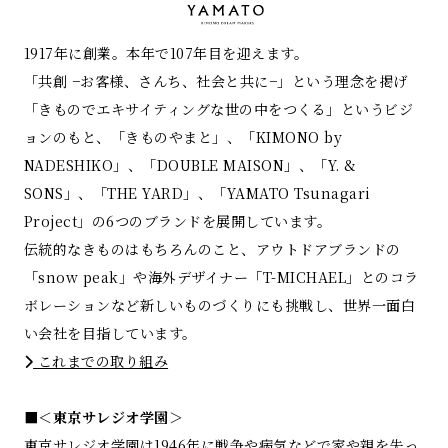
1917年に創業。本年で107年目を迎えます。
「共創 −お客様、さんち、社会と共に−」という理念を掲げ
「きものでエキサイティングな世の中をつくる」というビジ
ョンのもと、「きものやまと」、「KIMONO by
NADESHIKO」、「DOUBLE MAISON」、「Y. &
SONS」、「THE YARD」、「YAMATO Tsunagari
Project」の6つのブランドを展開しています。
伝統的なきものはもちろんのこと、アウトドアブランドの
「snow peak」や海外デザイナー「T-MICHAEL」とのコラ
ボレーションなど新しいものづくりにも挑戦し、世界一面白
い会社を目指しています。
これまでの取り組み
■＜東京サレジオ学園＞
東京サレジオ学園は1946年に戦争や病気などで家や親を失っ