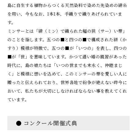
島に自生する植物からつくる天然染料で染めた先染めの綿糸
を用い、今もなお、1本1本、手織りで織りあげられていま
す。
ミンサーとは「綿（ミン）で織られた幅の狭（サー）い帯」
のことを指します。五つの■と四つの■で構成された絣（か
すり）模様が特徴で、五つの■が「いつの」を表し、四つの
■が「世」を意味しています。かつて通い婚の風習があった
時代に、島の娘たちは「いつの世までも末永く、仲睦まじ
く」と模様に想いを込めて、このミンサーの帯を愛しい人に
贈ったと伝えられており、世界各地で紛争が絶えない昨今に
おいて、私たちが大切にしなければならない事を教えてくれ
ています。
● コンクール開催式典