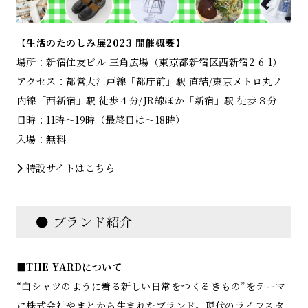
【生活のたのしみ展2023 開催概要】
場所：新宿住友ビル 三角広場（東京都新宿区西新宿2-6-1）
アクセス：都営大江戸線「都庁前」駅 直結/東京メトロ丸ノ
内線「西新宿」駅 徒歩４分/JR線ほか「新宿」駅 徒歩８分
日時：11時～19時（最終日は～18時）
入場：無料
特設サイトはこちら
● ブランド紹介
■THE YARDについて
“白シャツのように着る新しい日常をつくるきもの”をテーマ
に株式会社やまとから生まれたブランド。現代のライフスタ