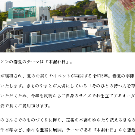
まと＞の春夏のテーマは『木漏れ日』。
が緩和され、夏のお祭りやイベントが再開する令和5年。春夏の季節
案いたします。きものやまとが大切にしている「そのひとの持つ力を
でいただくため、今年も反物からご自身のサイズでお仕立てするオー
着姿で長くご愛用頂けます。
のさんちでのものづくりに拘り、定番の木綿のゆかたや洗えるきもの
小千谷縮など、素材も豊富に展開。テーマである『木漏れ日』から想