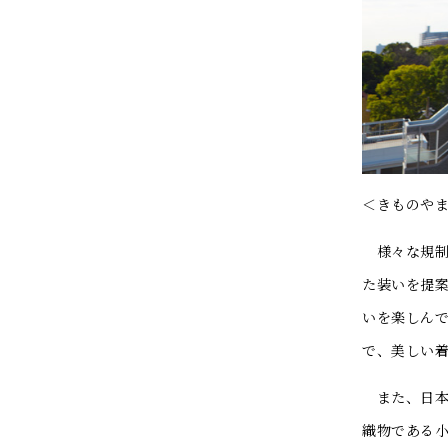
＜きものや
様々な規制
た装いを提
いを楽しん
で、美しい
また、日本
織物である