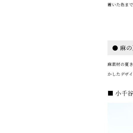
着いた色ま
● 麻
麻素材の夏
かしたデザ
■ 小千谷