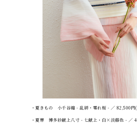
・夏きもの 小千谷縮 - 乱絣・零れ桜 - ／ 82,500
・夏帯 博多紗献上八寸 - 七献上・白×淡藤色 - ／ 4