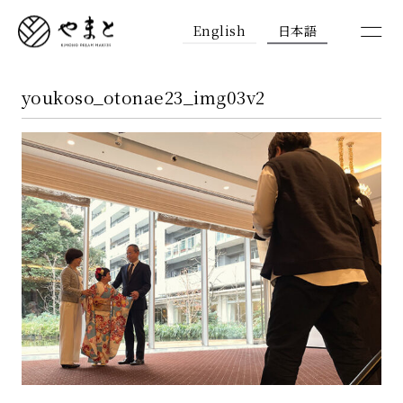
English
日本語
youkoso_otonae23_img03v2