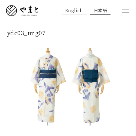
English
日本語
ydc03_img07