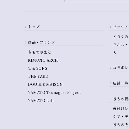
トップ
ピックア
とりくみ
商品・ブランド
さんち・
きものやまと
人
KIMONO ARCH
コラボレ
Y. & SONS
THE YARD
店舗一覧
DOUBLE MAISON
YAMATO Tsunagari Project
きもの情
YAMATO Lab.
着付けレ
ケア・洗
きものを