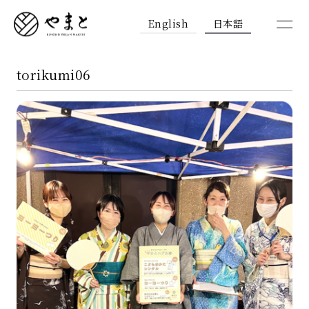
English
日本語
torikumi06