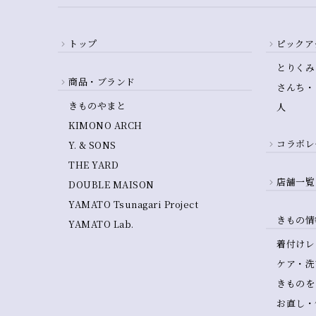
トップ
ピックア
とりくみ
商品・ブランド
さんち・
きものやまと
人
KIMONO ARCH
コラボレ
Y. & SONS
THE YARD
店舗一覧
DOUBLE MAISON
YAMATO Tsunagari Project
きもの情
YAMATO Lab.
着付けレ
ケア・洗
きものを
お直し・