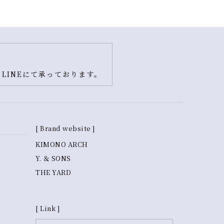
LINEにて承っております。
[ Brand website ]
KIMONO ARCH
Y. ＆ SONS
THE YARD
[ Link ]