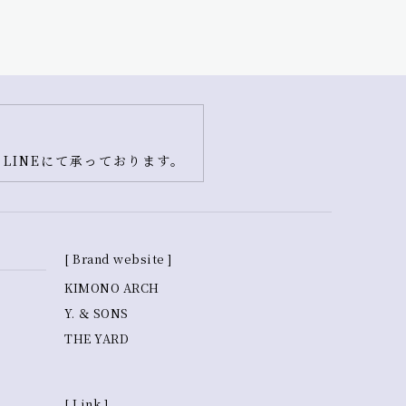
LINEにて承っております。
[ Brand website ]
KIMONO ARCH
Y. ＆ SONS
THE YARD
[ Link ]