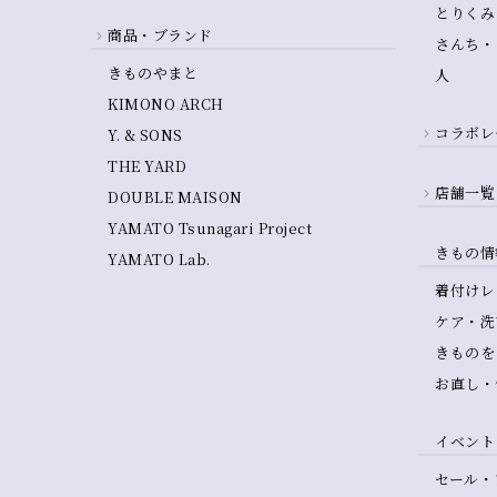
とりくみ
商品・ブランド
さんち・
きものやまと
人
KIMONO ARCH
コラボレ
Y. & SONS
THE YARD
店舗一覧
DOUBLE MAISON
YAMATO Tsunagari Project
きもの情
YAMATO Lab.
着付けレ
ケア・洗
きものを
お直し・
イベント
セール・