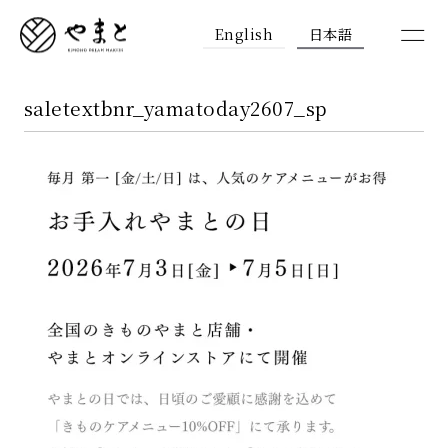
English
日本語
saletextbnr_yamatoday2607_sp