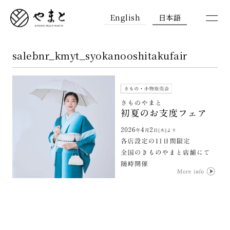
English
日本語
salebnr_kmyt_syokanooshitakufair