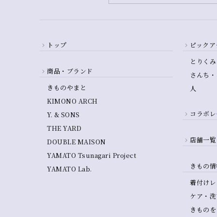
トップ
ピックア
とりくみ
商品・ブランド
さんち・
きものやまと
人
KIMONO ARCH
コラボレ
Y. & SONS
THE YARD
店舗一覧
DOUBLE MAISON
YAMATO Tsunagari Project
きもの情
YAMATO Lab.
着付けレ
ケア・洗
きものを