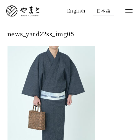
English
日本語
news_yard22ss_img05