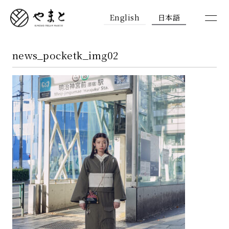
English
日本語
news_pocketk_img02