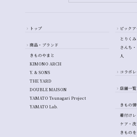
トップ
ピックア
とりくみ
商品・ブランド
さんち・
きものやまと
人
KIMONO ARCH
コラボレ
Y. & SONS
THE YARD
店舗一覧
DOUBLE MAISON
YAMATO Tsunagari Project
きもの情
YAMATO Lab.
着付けレ
ケア・洗
きものを