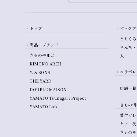
トップ
ピックア
とりくみ
商品・ブランド
さんち・
きものやまと
人
KIMONO ARCH
コラボレ
Y. & SONS
THE YARD
店舗一覧
DOUBLE MAISON
YAMATO Tsunagari Project
きもの情
YAMATO Lab.
着付けレ
ケア・洗
きものを