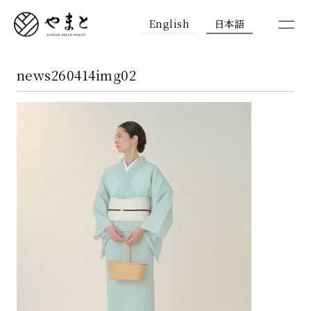
English
日本語
news260414img02