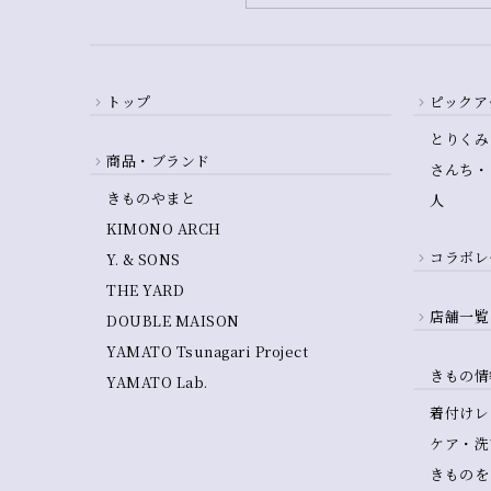
トップ
ピックア
とりくみ
商品・ブランド
さんち・
きものやまと
人
KIMONO ARCH
コラボレ
Y. & SONS
THE YARD
店舗一覧
DOUBLE MAISON
YAMATO Tsunagari Project
きもの情
YAMATO Lab.
着付けレ
ケア・洗
きものを