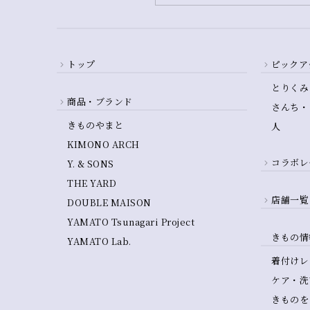
トップ
ピックア
とりくみ
商品・ブランド
さんち・
きものやまと
人
KIMONO ARCH
コラボレ
Y. & SONS
THE YARD
店舗一覧
DOUBLE MAISON
YAMATO Tsunagari Project
きもの情
YAMATO Lab.
着付けレ
ケア・洗
きものを