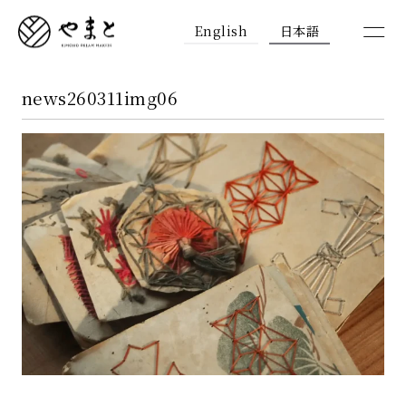
English
日本語
news260311img06