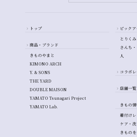
トップ
ピックア
とりくみ
商品・ブランド
さんち・
きものやまと
人
KIMONO ARCH
コラボレ
Y. & SONS
THE YARD
店舗一覧
DOUBLE MAISON
YAMATO Tsunagari Project
きもの情
YAMATO Lab.
着付けレ
ケア・洗
きものを