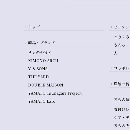
トップ
ピックア
とりくみ
商品・ブランド
さんち・
きものやまと
人
KIMONO ARCH
コラボレ
Y. & SONS
THE YARD
店舗一覧
DOUBLE MAISON
YAMATO Tsunagari Project
きもの情
YAMATO Lab.
着付けレ
ケア・洗
きものを