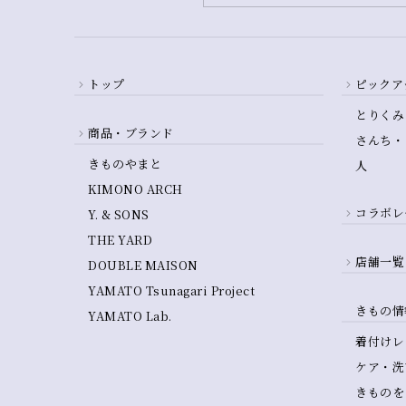
トップ
ピックア
とりくみ
商品・ブランド
さんち・
きものやまと
人
KIMONO ARCH
コラボレ
Y. & SONS
THE YARD
店舗一覧
DOUBLE MAISON
YAMATO Tsunagari Project
きもの情
YAMATO Lab.
着付けレ
ケア・洗
きものを