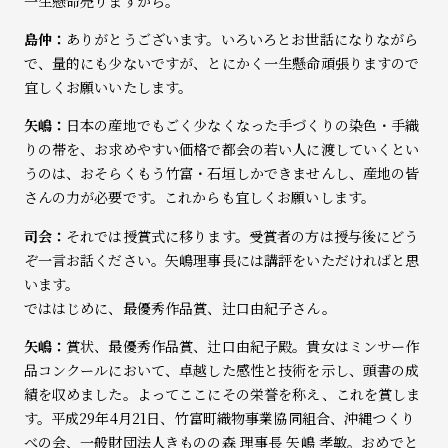
一生懸命売りますから。
島仲：
ありがとうございます。いろいろとお世話になりながら
で、量的にも少ないですが、とにかく一生懸命頑張りますので
宜しくお願いいたします。
矢嶋：
日本の産地でもごく少なくなった手づくりの染色・手織
りの帯を、お求めやすい価格で都会の若い人に渡していくとい
うのは、おそらくもう竹富・石垣しかできませんし、産地の皆
さんの力が必要です。これからも宜しくお願いします。
司会：
それでは授賞式に移ります。受賞者の方は授与後にどう
ぞ一言お話ください。矢嶋理事長には講評をいただければと思
います。
でははじめに、最優秀作品賞、辻口由紀子さん。
矢嶋：
賞状、最優秀作品賞、辻口由紀子殿。貴女はミンサー作
品コンクールにおいて、卓越した感性と技術を示し、頭書の成
績を収めました。よってここにその栄誉を称え、これを賞しま
す。平成29年4月21日、竹富町織物事業協同組合、沖縄つくり
べの会、一般財団法人きものの森 理事長 矢嶋 孝敏。おめでと