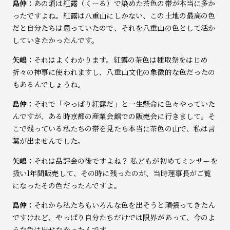
島仲：
あの頃は紅露（くーる）で染めた茶色の帯が本当に多か
ったですよね。紅露は八重山にしかない、この土地の最高の色
だと自分たちは思っていたので、それを八重山の色として活か
していきたかったんです。
矢嶋：
それはよくわかります。紅露の茶色は種取祭をはじめ
折々の神事に使われますし、八重山文化の象徴的な色だったの
もあるんでしょうね。
島仲：
それで「やっぱり紅露だ」と一生懸命に色々やっていた
んですが、ある時京都の産業会館での販売会に行きまして。そ
こで残っている私たちの帯を見たら本当に茶色の山で、私は言
葉が出ませんでした。
矢嶋：
それは品評会の後ですよね？ 私どもが初めてミンサーを
扱い1年間販売して、その時に残ったのが、当時理事長がご覧
になったその色だったんですよ。
島仲：
それから私たちもいろんな色を出そうと頑張ってきたん
ですけれど、やっぱり自分たちだけでは限界があって、今のよ
うな色は出せなかったんです。