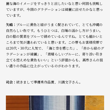
麗な海のイメージをすっきりと出したいなと思い何回も挑戦し
ていますが、今回のグラデーションは綺麗に出せたかなと思っ
ています。
矢嶋：
ブルーに黄色と緑がうまく配されていて、とても沖縄の
自然らしい色です。もうひとつは、白場の活かし方がうまい。
白の脇の質素をブルーで締めているんですね。とても細かいと
ころまで気が遣われていると思います。この帯もお客様投票で
は20代・30代に人気で、「海と空を感じた」、「赤から緑のグ
ラデーションが綺麗」、「素晴らしいブルーに、寄り添い引き
立てる控えめな黄色もいい」という評価からも、高市さんの狙
い通りの作品に仕上がっているのがわかります。
司会：
続きまして準優秀作品賞、川満文子さん。