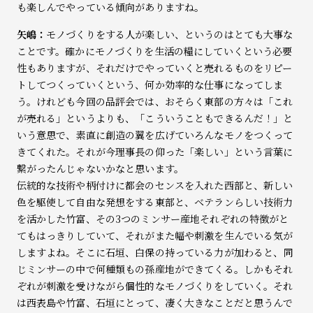
も楽しんでやっている傾向がありますね。
矢嶋：
モノづくりをする人が楽しい、というのはとても大事な
ことです。確かにモノづくりを生活の糧にしていくという必要
性もありますが、それだけでやっていくと売れるものをリピー
トしてつくっていくという、何か効率的な仕事になってしま
う。けれども今回の品評会では、おそらく東部の方々は「これ
が売れる」というよりも、「こういうこともできるんだ！」と
いう意思で、素直に創造の翼を広げていろんなモノをつくって
きてくれた。それが今理事長の仰った「楽しい」という言葉に
繋がったんじゃないかなと思います。
伝統的な技術や柄付けに都会のセンスを入れた西部と、新しい
色を駆使して自由な発想をする東部と、ベテランらしい技術力
を活かした竹富、その3つのミンサー産地それぞれの特徴がと
てもはっきりしていて、それがまた幅や刺激を生んでいる気が
しますよね。そこに石垣、白保の持っている力が加わると、同
じミンサーの中で何種類もの孫産地ができてくる。しかもそれ
ぞれが刺激を受けながら個性的なモノづくりをしていく。それ
は西表島や竹富、石垣にとって、凄く大きなことだと思うんで