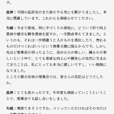
す。
島仲：
今回の品評会がまた皆のやる気にも繋がりましたし、本
当に感謝しています。これからも頑張らせてください。
矢嶋：
今まで産地、特に手づくりの産地に、どういう形で向上
意欲や健全な競争意欲を促すか、一生懸命考えてきました。と
いうのも、それは一歩間違うと人のものを真似したり、売れる
ものだけつくればいいという商業主義に陥るからです。しかし
先ほど理事長が仰ったように、染めるのが楽しい、織るのが楽
しいという中で、とても素直な向上心や競争心が自然に生まれ
てきたことは、私にとっても本当に嬉しいですし、いい勉強に
なりました。
ところで展示会後の理事会では、皆さんの反応はどうでした
か。
島仲：
とても良かったです。今年度も頑張っていこうというこ
とで、理事会でも話し合いをしました。
矢嶋：
増産できそうですか。つくっていただければその分だけ