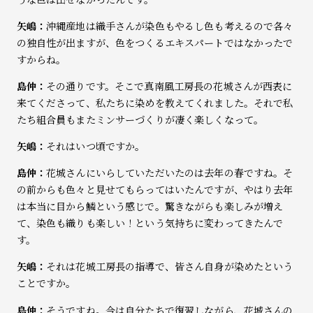
矢嶋：
沖縄産地は織手さんが染色もやるし色も考えるので各々
の独自性が出ますが、色をつくるエキスパートではなかったで
すからね。
島仲：
その通りです。そこで真南風工房長の花城さんが西表に
来てくださって、私たちに染めを教えてくれました。それで私
たち組合員もまたミンサーづくりが凄く楽しくなって。
矢嶋：
それはいつ頃ですか。
島仲：
花城さんにいらしていただいたのは去年の春ですね。そ
の前からも色々と見せてもらってはいたんですが、やはり去年
は本当に目から鱗という感じで。驚きながらも楽しみが増え
て、染色も織りも楽しい！という気持ちに変わってきたんで
す。
矢嶋：
それは花城工房長の指導で、皆さん自身が染めたという
ことですか。
島仲：
そうですね。今は自分たちで復習しながら、花城さんの