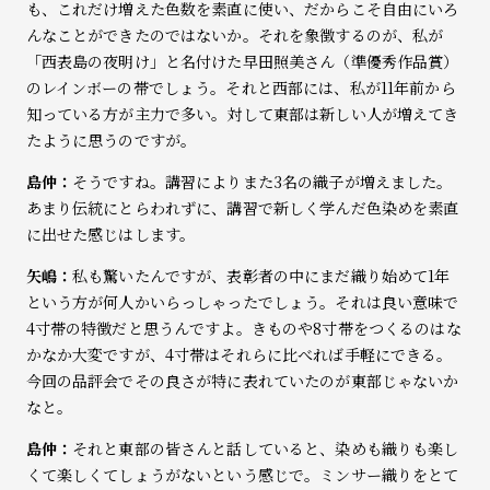
も、これだけ増えた色数を素直に使い、だからこそ自由にいろ
んなことができたのではないか。それを象徴するのが、私が
「西表島の夜明け」と名付けた早田照美さん（準優秀作品賞）
のレインボーの帯でしょう。それと西部には、私が11年前から
知っている方が主力で多い。対して東部は新しい人が増えてき
たように思うのですが。
島仲：
そうですね。講習によりまた3名の織子が増えました。
あまり伝統にとらわれずに、講習で新しく学んだ色染めを素直
に出せた感じはします。
矢嶋：
私も驚いたんですが、表彰者の中にまだ織り始めて1年
という方が何人かいらっしゃったでしょう。それは良い意味で
4寸帯の特徴だと思うんですよ。きものや8寸帯をつくるのはな
かなか大変ですが、4寸帯はそれらに比べれば手軽にできる。
今回の品評会でその良さが特に表れていたのが東部じゃないか
なと。
島仲：
それと東部の皆さんと話していると、染めも織りも楽し
くて楽しくてしょうがないという感じで。ミンサー織りをとて