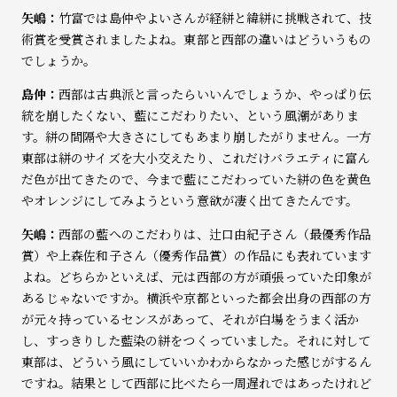
矢嶋：
竹富では島仲やよいさんが経絣と緯絣に挑戦されて、技
術賞を受賞されましたよね。東部と西部の違いはどういうもの
でしょうか。
島仲：
西部は古典派と言ったらいいんでしょうか、やっぱり伝
統を崩したくない、藍にこだわりたい、という風潮がありま
す。絣の間隔や大きさにしてもあまり崩したがりません。一方
東部は絣のサイズを大小交えたり、これだけバラエティに富ん
だ色が出てきたので、今まで藍にこだわっていた絣の色を黄色
やオレンジにしてみようという意欲が凄く出てきたんです。
矢嶋：
西部の藍へのこだわりは、辻口由紀子さん（最優秀作品
賞）や上森佐和子さん（優秀作品賞）の作品にも表れています
よね。どちらかといえば、元は西部の方が頑張っていた印象が
あるじゃないですか。横浜や京都といった都会出身の西部の方
が元々持っているセンスがあって、それが白場をうまく活か
し、すっきりした藍染の絣をつくっていました。それに対して
東部は、どういう風にしていいかわからなかった感じがするん
ですね。結果として西部に比べたら一周遅れではあったけれど