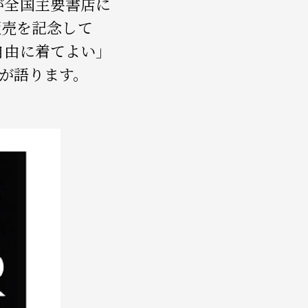
が全国主要書店に
販売を記念して
自由に着てよい」
者が語ります。