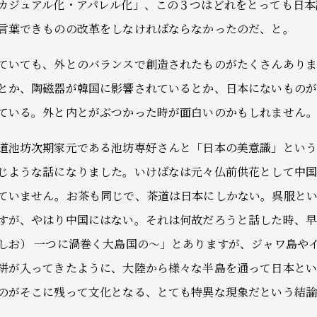
カジュアル化・アパレル化」、この３つはどれをとっても日本
言葉できものの改革をしなければならなかったのだ、と。
ていても、外とのバランスで創造されたものがたくさんあり
とか、陶磁器が韓国に影響されているとか、日本にないもの
ている。外と内とがぶつかった時が面白いのかもしれません
道池坊次期家元である池坊専好さんと「日本の美意識」とい
じような話になりました。いけばなは元々仏前供花として中
ていません。お茶も同じで、茶道は日本にしかない。呉服と
すが、やはり中国にはない。それは何故だろうと話した時、
しお） 一つに渦巻く大島国の～」とありますが、ジャワ島や
絣が入ってきたように、大陸から様々な半島を通って日本と
のがそこに残って文化となる、とても特異な現象だという結