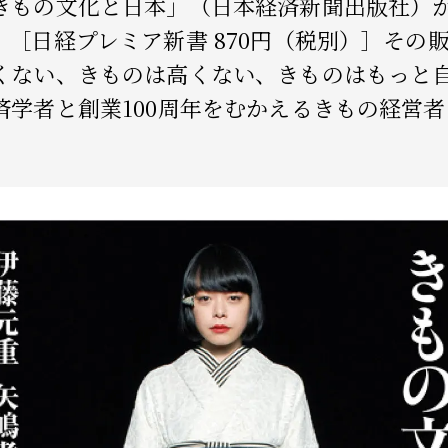
きもの文化と日本」（日本経済新聞出版社）
。［日経プレミア新書 870円（税別）］その
くない、きものは高くない、きものはもっと
済学者と創業100周年をむかえるきもの経営