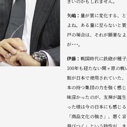
きいのかもしれません。
矢嶋：
量が質に変化する、と
よね。ある量に至らないと質
戸の場合は、それが顕著なよ
が･･･。
伊藤：
戦国時代に鉄砲が種子
100年も経たない関ヶ原の
割が日本で使用されていた、
本の持つ集団の力を強く感じ
味深かったのが、友禅が誕生
った様は今の日本にも感じる
「商品文化の強さ」、悪く言
飛びつく」という特性が、き