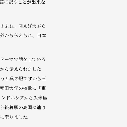
語に訳すことが出来な
ますよね。例えば天ぷら
が外から伝えられ、日本
。
うテーマで話をしている
国から伝えられました
いうと呉の服ですから三
早稲田大学の校歌に「東
インドネシアから久米島
いう終着駅の島国に辿り
論に至りました。