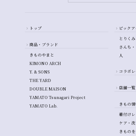
トップ
ピックア
とりくみ
商品・ブランド
さんち・
きものやまと
人
KIMONO ARCH
コラボレ
Y. & SONS
THE YARD
店舗一覧
DOUBLE MAISON
YAMATO Tsunagari Project
きもの情
YAMATO Lab.
着付けレ
ケア・洗
きものを