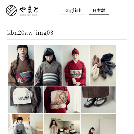
English
日本語
kbn20aw_img03