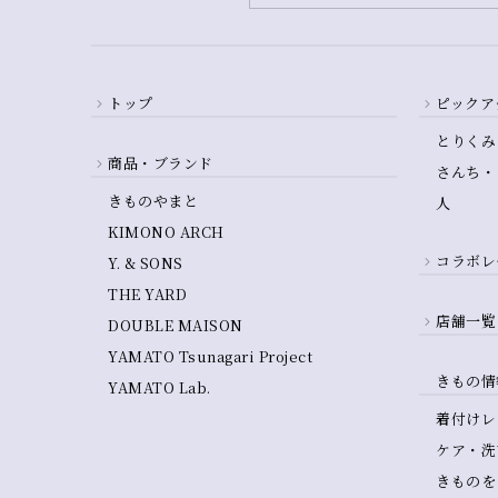
トップ
ピックア
とりくみ
商品・ブランド
さんち・
きものやまと
人
KIMONO ARCH
コラボレ
Y. & SONS
THE YARD
店舗一覧
DOUBLE MAISON
YAMATO Tsunagari Project
きもの情
YAMATO Lab.
着付けレ
ケア・洗
きものを