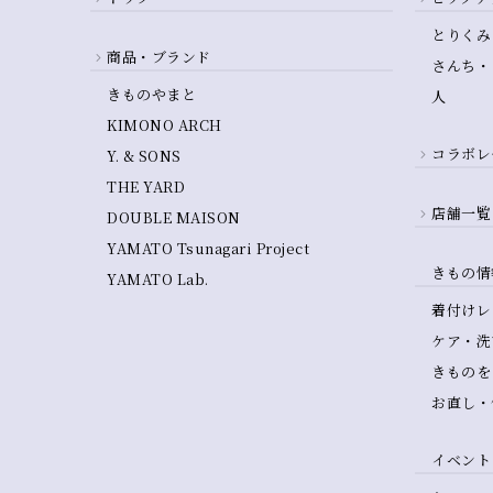
とりくみ
商品・ブランド
さんち・
きものやまと
人
KIMONO ARCH
コラボレ
Y. & SONS
THE YARD
店舗一覧
DOUBLE MAISON
YAMATO Tsunagari Project
きもの情
YAMATO Lab.
着付けレ
ケア・洗
きものを
お直し・
イベント