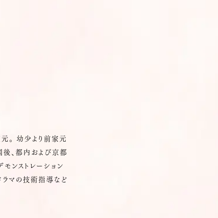
元。 幼少より前家元
国後、都内および京都
デモンストレーション
ドラマの技術指導など