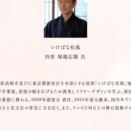
いけばな松風
四世 塚越応駿 氏
馬県高崎市並びに東京都新宿区を本部とする流派「いけばな松風」家
学卒業後、表現の幅を広げるため渡英しフラワーデザインを学ぶ。帰
業務に携わる。2008年副家元 就任、2024年家元継承。国内外で
うなど花文化の普及に力を注ぐ。また、テレビCMなどの舞台装飾や
。