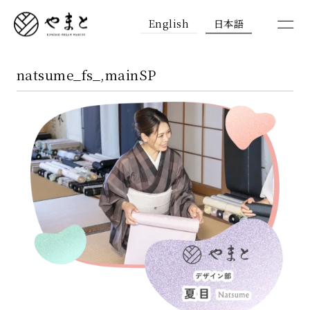
English
日本語
natsume_fs_,mainSP