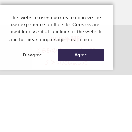
This website uses cookies to improve the
user experience on the site. Cookies are
used for essential functions of the website
2025年開催
and for measuring usage.
Learn more
こちらのイベントは＜終
各種お問い合わせ
Disagree
Agree
了＞いたしました
やまとのサービスや商品に関するご質問やご要望
などがございましたら、お電話、メール、LINE
にて承っております。
クーリングオフ
プライバシーポリシー
個人情報について