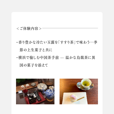
＜ご体験内容＞
・香り豊かな冷たい玉露を「すすり茶」で味わう―季
節の上生菓子と共に
・横浜で愉しむ中国茶手前 — 温かな烏龍茶に異
国の菓子を添えて