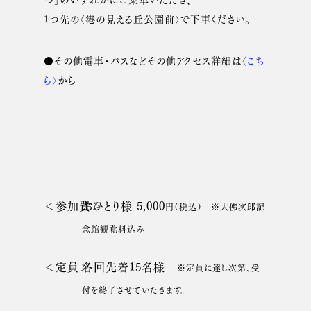
1つ先の〈港の見える丘公園前〉で下車ください。
●その他電車・バスなどその他
アクセス詳細は
〈こち
ら〉
から
＜参加費＞
おひとり様 5,000
円（税込）
※大佛次郎記
念館観覧料込み
＜定員＞
各回先着15名様
※定員に達し次第、受
付を終了させていたきます。