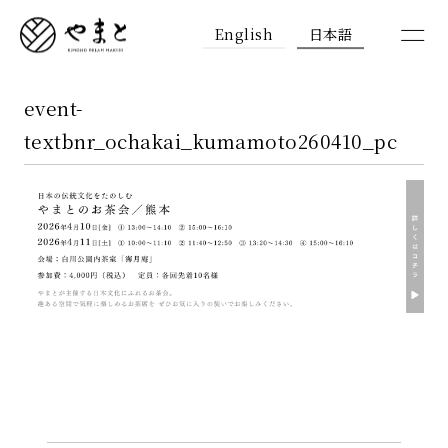
English
日本語
event-
textbnr_ochakai_kumamoto260410_pc