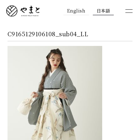
English
日本語
C9165129106108_sub04_LL