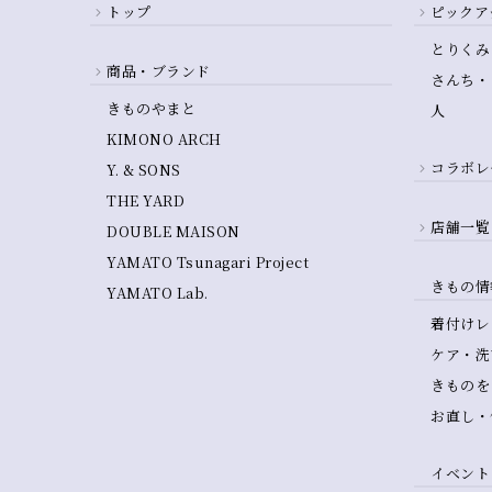
トップ
ピックア
とりくみ
商品・ブランド
さんち・
きものやまと
人
KIMONO ARCH
コラボレ
Y. & SONS
THE YARD
店舗一覧
DOUBLE MAISON
YAMATO Tsunagari Project
きもの情
YAMATO Lab.
着付けレ
ケア・洗
きものを
お直し・
イベント