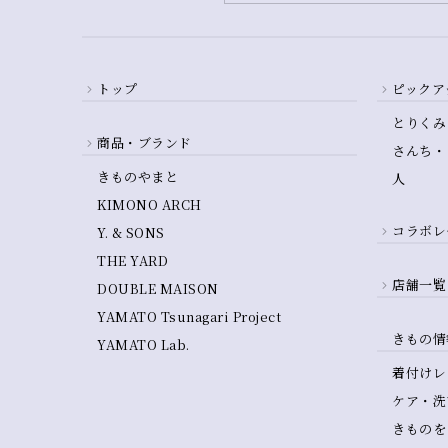
トップ
ピックア
とりくみ
商品・ブランド
さんち・
きものやまと
人
KIMONO ARCH
コラボレ
Y. & SONS
THE YARD
店舗一覧
DOUBLE MAISON
YAMATO Tsunagari Project
きもの情
YAMATO Lab.
着付けレ
ケア・洗
きものを