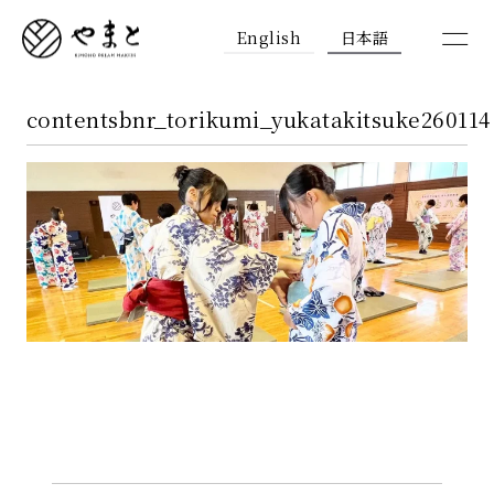
English
日本語
contentsbnr_torikumi_yukatakitsuke260114